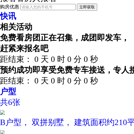
购房优惠
立即获取
快讯
相关活动
免费看房团正在召集，成团即发车，
赶紧来报名吧
距结束：
0
天
0
时
0
分
0
秒
预约成功即享受免费专车接送，专人
距结束：
0
天
0
时
0
分
0
秒
户型
共6张
B户型， 双拼别墅， 建筑面积约210