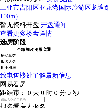
三亚市吉阳区亚龙湾国际旅游区龙塘
100m）
暂无资料开盘
开盘通知
查看更多楼盘详情
选房阶段
全部
棚改
刚需
普通
房源套数
报名人数
摇中概率
致电售楼处了解最新信息
网易看房
距结束：
0
天
0
时
0
分
0
秒
报名看房
人报名