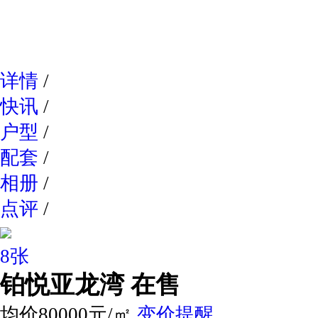
网易新
详情
/
快讯
/
户型
/
配套
/
相册
/
点评
/
8张
铂悦亚龙湾
在售
均价80000元/㎡
变价提醒