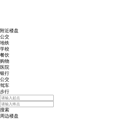
网易新
附近楼盘
公交
地铁
学校
餐饮
购物
医院
银行
公交
驾车
步行
搜索
周边楼盘