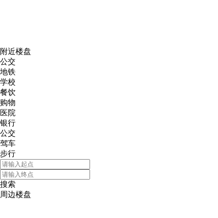
网易新
附近楼盘
公交
地铁
学校
餐饮
购物
医院
银行
公交
驾车
步行
搜索
周边楼盘