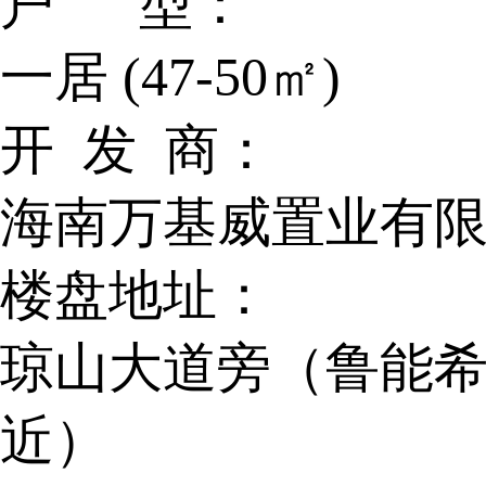
户 型：
一居 (47-50㎡)
开 发 商：
海南万基威置业有
楼盘地址：
琼山大道旁（鲁能
近）