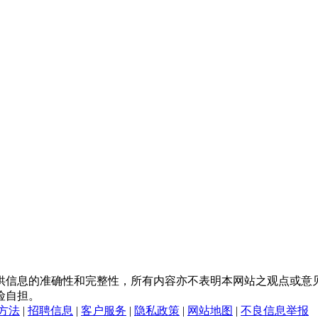
供信息的准确性和完整性，所有内容亦不表明本网站之观点或意
险自担。
方法
|
招聘信息
|
客户服务
|
隐私政策
|
网站地图
|
不良信息举报