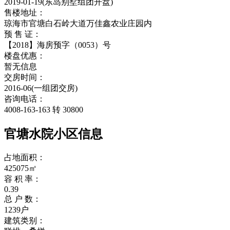
2019-01-19(东岛别墅组团开盘)
售楼地址：
琼海市官塘白石岭大道万佳鑫农业庄园内
预 售 证：
【2018】海房预字（0053）号
楼盘优惠：
暂无信息
交房时间：
2016-06(一组团交房)
咨询电话：
4008-163-163 转 30800
官塘水院小区信息
占地面积：
425075㎡
容 积 率：
0.39
总 户 数：
1239户
建筑类别：