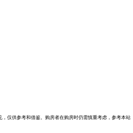
见，仅供参考和借鉴。购房者在购房时仍需慎重考虑，参考本站