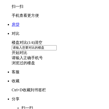
扫一扫
手机查看更方便
房贷
对比
楼盘对比(
1
/4)
清空
开始对比
请输入正确手机号
浏览过的楼盘
客服
收藏
Ctrl+D收藏到书签栏
分享
扫一扫