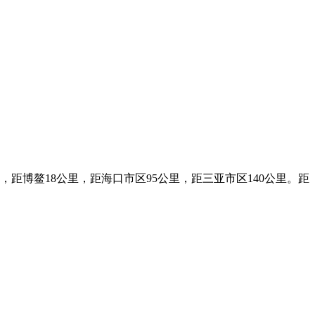
距博鳌18公里，距海口市区95公里，距三亚市区140公里。距