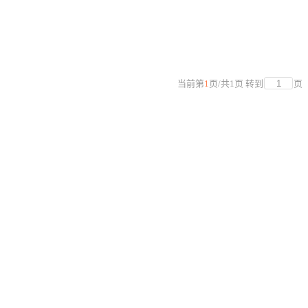
当前第
1
页
/
共
1
页
转到
页