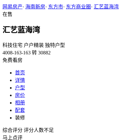
网易房产
·
海南新房
·
东方市
·
东方商业圈
·
汇艺蓝海湾
在售
汇艺蓝海湾
科技住宅
户户精装
独特户型
4008-163-163 转 30882
免费看房
首页
详情
户型
房价
相册
配套
装修
综合评分
评分人数不足
马上点评