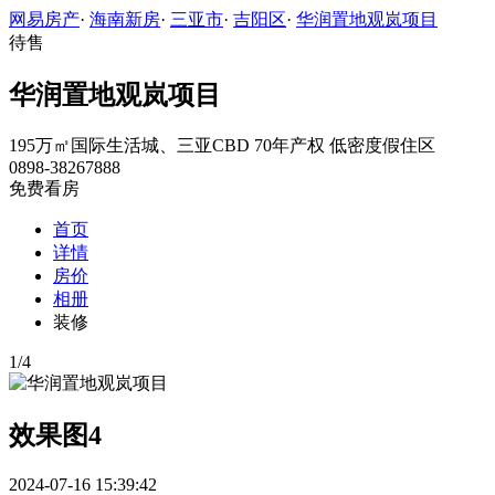
网易房产
·
海南新房
·
三亚市
·
吉阳区
·
华润置地观岚项目
待售
华润置地观岚项目
195万㎡国际生活城、三亚CBD 70年产权 低密度假住区
0898-38267888
免费看房
首页
详情
房价
相册
装修
1
/
4
效果图4
2024-07-16 15:39:42