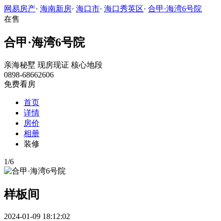
网易房产
·
海南新房
·
海口市
·
海口秀英区
·
合甲·海湾6号院
在售
合甲·海湾6号院
亲海秘墅
现房现证
核心地段
0898-68662606
免费看房
首页
详情
房价
相册
装修
1
/
6
样板间
2024-01-09 18:12:02