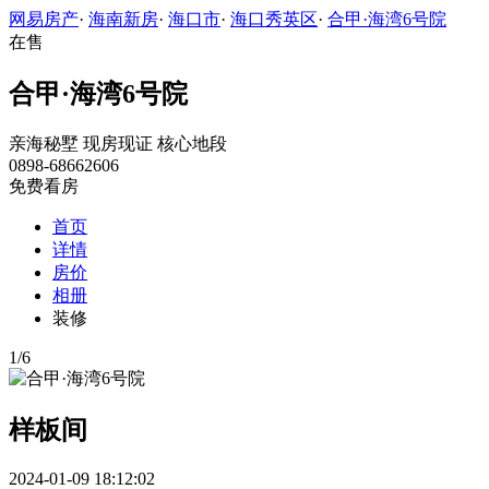
网易房产
·
海南新房
·
海口市
·
海口秀英区
·
合甲·海湾6号院
在售
合甲·海湾6号院
亲海秘墅
现房现证
核心地段
0898-68662606
免费看房
首页
详情
房价
相册
装修
1
/
6
样板间
2024-01-09 18:12:02