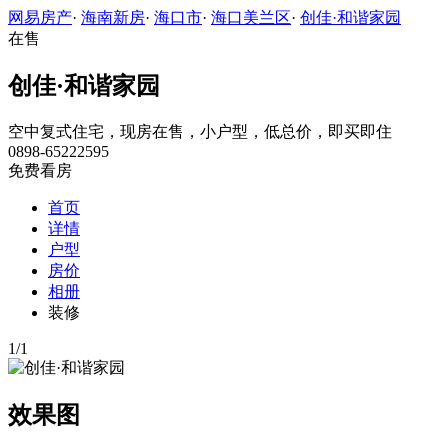
网易房产
·
海南新房
·
海口市
·
海口美兰区
·
创佳·和谐家园
在售
创佳·和谐家园
空中复式住宅，现房在售，小户型，低总价，即买即住
0898-65222595
免费看房
首页
详情
户型
房价
相册
装修
1
/
1
效果图