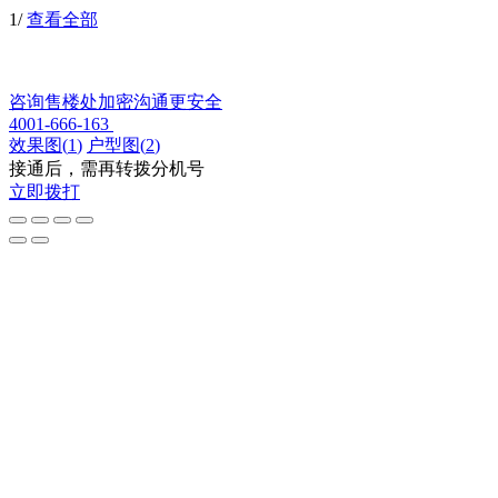
1
/
查看全部
咨询售楼处
加密沟通更安全
4001-666-163
效果图
(
1
)
户型图
(
2
)
接通后，需再转拨分机号
立即拨打