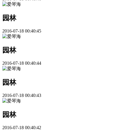
园林
2016-07-18 00:40:45
园林
2016-07-18 00:40:44
园林
2016-07-18 00:40:43
园林
2016-07-18 00:40:42