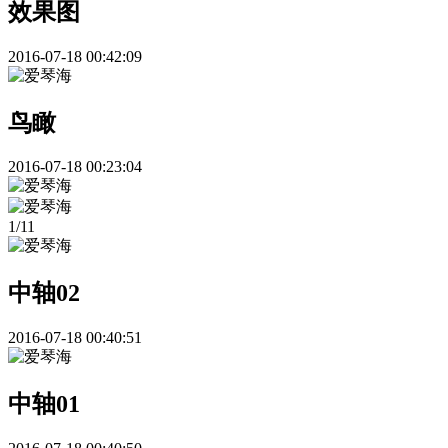
效果图
2016-07-18 00:42:09
鸟瞰
2016-07-18 00:23:04
1
/
11
中轴02
2016-07-18 00:40:51
中轴01