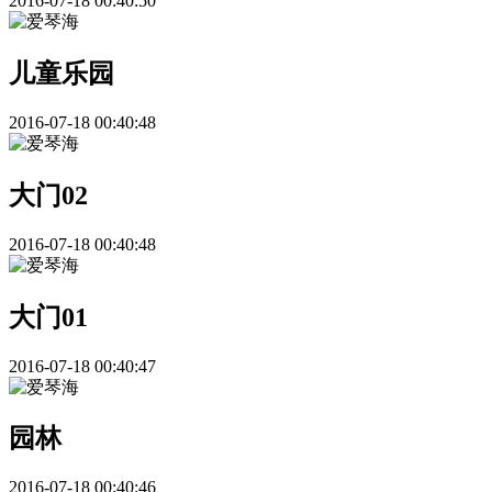
2016-07-18 00:40:50
儿童乐园
2016-07-18 00:40:48
大门02
2016-07-18 00:40:48
大门01
2016-07-18 00:40:47
园林
2016-07-18 00:40:46