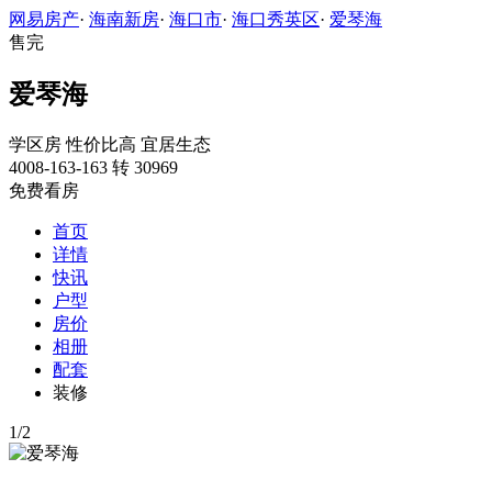
网易房产
·
海南新房
·
海口市
·
海口秀英区
·
爱琴海
售完
爱琴海
学区房
性价比高
宜居生态
4008-163-163 转 30969
免费看房
首页
详情
快讯
户型
房价
相册
配套
装修
1
/
2