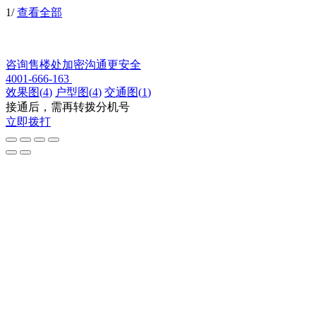
1
/
查看全部
咨询售楼处
加密沟通更安全
4001-666-163
效果图
(
4
)
户型图
(
4
)
交通图
(
1
)
接通后，需再转拨分机号
立即拨打