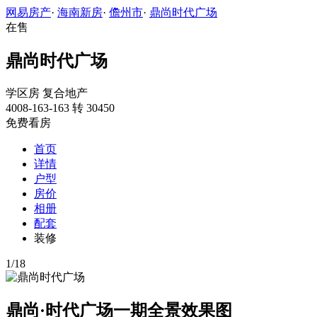
网易房产
·
海南新房
·
儋州市
·
鼎尚时代广场
在售
鼎尚时代广场
学区房
复合地产
4008-163-163 转 30450
免费看房
首页
详情
户型
房价
相册
配套
装修
1
/
18
鼎尚·时代广场一期全景效果图