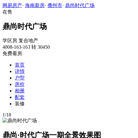
网易房产
·
海南新房
·
儋州市
·
鼎尚时代广场
在售
鼎尚时代广场
学区房
复合地产
4008-163-163 转 30450
免费看房
首页
详情
户型
房价
相册
配套
装修
1
/
18
鼎尚·时代广场一期全景效果图