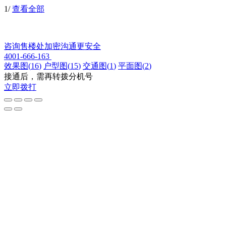
1
/
查看全部
咨询售楼处
加密沟通更安全
4001-666-163
效果图
(
16
)
户型图
(
15
)
交通图
(
1
)
平面图
(
2
)
接通后，需再转拨分机号
立即拨打