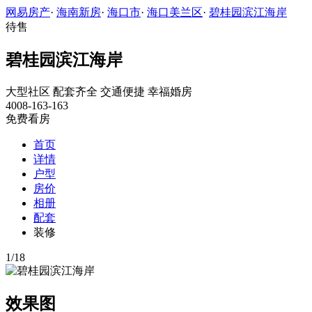
网易房产
·
海南新房
·
海口市
·
海口美兰区
·
碧桂园滨江海岸
待售
碧桂园滨江海岸
大型社区
配套齐全
交通便捷
幸福婚房
4008-163-163
免费看房
首页
详情
户型
房价
相册
配套
装修
1
/
18
效果图