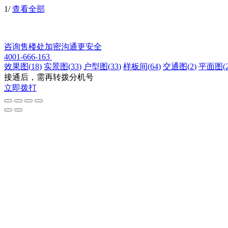
1
/
查看全部
咨询售楼处
加密沟通更安全
4001-666-163
效果图
(
18
)
实景图
(
33
)
户型图
(
33
)
样板间
(
64
)
交通图
(
2
)
平面图
(
接通后，需再转拨分机号
立即拨打