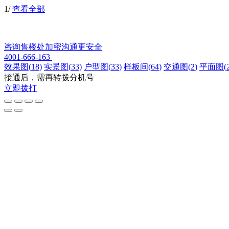
1
/
查看全部
咨询售楼处
加密沟通更安全
4001-666-163
效果图
(
18
)
实景图
(
33
)
户型图
(
33
)
样板间
(
64
)
交通图
(
2
)
平面图
(
接通后，需再转拨分机号
立即拨打