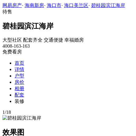
网易房产
·
海南新房
·
海口市
·
海口美兰区
·
碧桂园滨江海岸
待售
碧桂园滨江海岸
大型社区
配套齐全
交通便捷
幸福婚房
4008-163-163
免费看房
首页
详情
户型
房价
相册
配套
装修
1
/
18
效果图