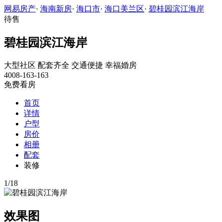
网易房产
·
海南新房
·
海口市
·
海口美兰区
·
碧桂园滨江海岸
待售
碧桂园滨江海岸
大型社区
配套齐全
交通便捷
幸福婚房
4008-163-163
免费看房
首页
详情
户型
房价
相册
配套
装修
1
/
18
效果图