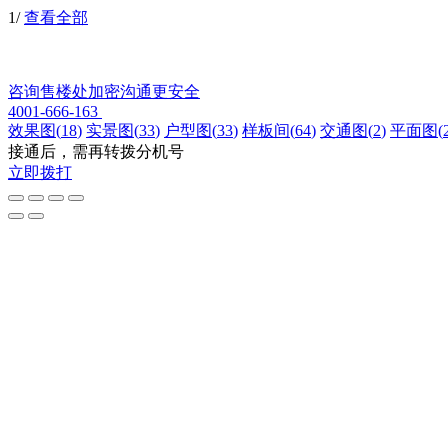
1
/
查看全部
咨询售楼处
加密沟通更安全
4001-666-163
效果图
(
18
)
实景图
(
33
)
户型图
(
33
)
样板间
(
64
)
交通图
(
2
)
平面图
(
接通后，需再转拨分机号
立即拨打