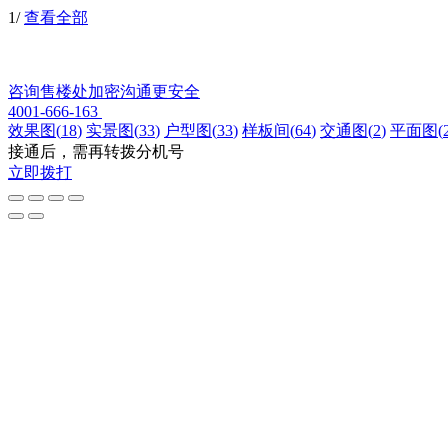
1
/
查看全部
咨询售楼处
加密沟通更安全
4001-666-163
效果图
(
18
)
实景图
(
33
)
户型图
(
33
)
样板间
(
64
)
交通图
(
2
)
平面图
(
接通后，需再转拨分机号
立即拨打