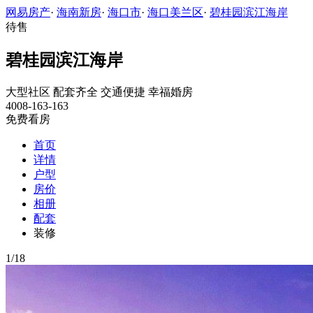
网易房产
·
海南新房
·
海口市
·
海口美兰区
·
碧桂园滨江海岸
待售
碧桂园滨江海岸
大型社区
配套齐全
交通便捷
幸福婚房
4008-163-163
免费看房
首页
详情
户型
房价
相册
配套
装修
1
/
18