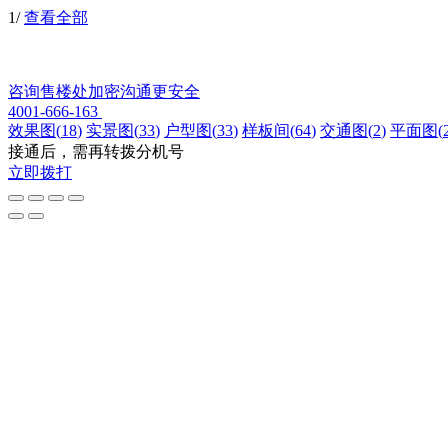
1
/
查看全部
咨询售楼处
加密沟通更安全
4001-666-163
效果图
(
18
)
实景图
(
33
)
户型图
(
33
)
样板间
(
64
)
交通图
(
2
)
平面图
(
接通后，需再转拨分机号
立即拨打