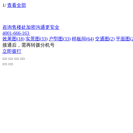
1
/
查看全部
咨询售楼处
加密沟通更安全
4001-666-163
效果图
(
18
)
实景图
(
33
)
户型图
(
33
)
样板间
(
64
)
交通图
(
2
)
平面图
(
接通后，需再转拨分机号
立即拨打