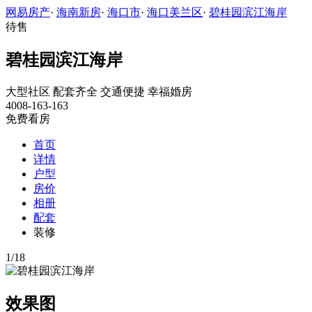
网易房产
·
海南新房
·
海口市
·
海口美兰区
·
碧桂园滨江海岸
待售
碧桂园滨江海岸
大型社区
配套齐全
交通便捷
幸福婚房
4008-163-163
免费看房
首页
详情
户型
房价
相册
配套
装修
1
/
18
效果图