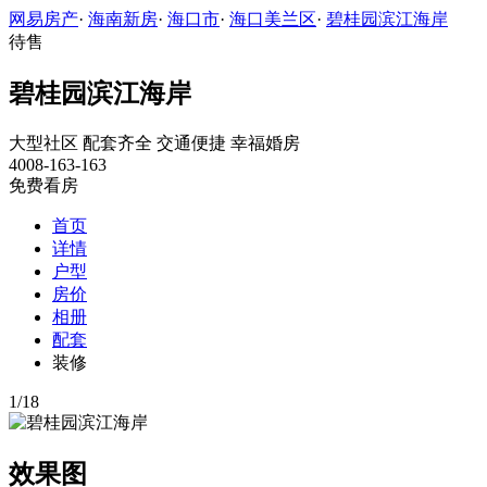
网易房产
·
海南新房
·
海口市
·
海口美兰区
·
碧桂园滨江海岸
待售
碧桂园滨江海岸
大型社区
配套齐全
交通便捷
幸福婚房
4008-163-163
免费看房
首页
详情
户型
房价
相册
配套
装修
1
/
18
效果图