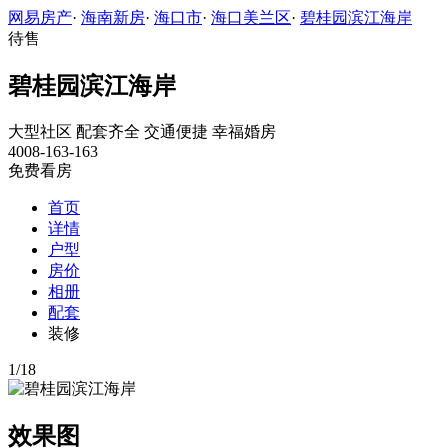
网易房产
·
海南新房
·
海口市
·
海口美兰区
·
碧桂园滨江海岸
待售
碧桂园滨江海岸
大型社区
配套齐全
交通便捷
幸福婚房
4008-163-163
免费看房
首页
详情
户型
房价
相册
配套
装修
1
/
18
效果图