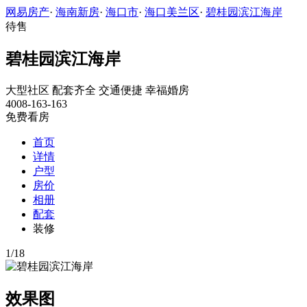
网易房产
·
海南新房
·
海口市
·
海口美兰区
·
碧桂园滨江海岸
待售
碧桂园滨江海岸
大型社区
配套齐全
交通便捷
幸福婚房
4008-163-163
免费看房
首页
详情
户型
房价
相册
配套
装修
1
/
18
效果图