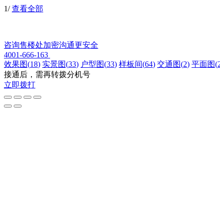
1
/
查看全部
咨询售楼处
加密沟通更安全
4001-666-163
效果图
(
18
)
实景图
(
33
)
户型图
(
33
)
样板间
(
64
)
交通图
(
2
)
平面图
(
接通后，需再转拨分机号
立即拨打