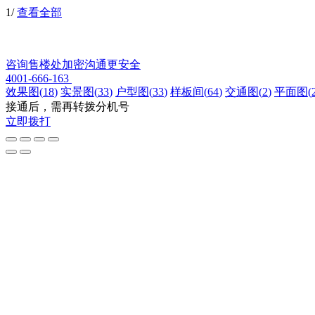
1
/
查看全部
咨询售楼处
加密沟通更安全
4001-666-163
效果图
(
18
)
实景图
(
33
)
户型图
(
33
)
样板间
(
64
)
交通图
(
2
)
平面图
(
接通后，需再转拨分机号
立即拨打