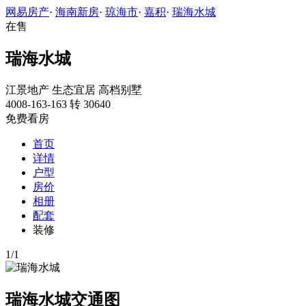
网易房产
·
海南新房
·
琼海市
·
嘉积
·
瑞海水城
在售
瑞海水城
江景地产
生态宜居
高档别墅
4008-163-163 转 30640
免费看房
首页
详情
户型
房价
相册
配套
装修
1
/
1
瑞海水城交通图