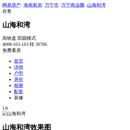
网易房产
·
海南新房
·
万宁市
·
万宁商业圈
·
山海和湾
在售
山海和湾
高铁盘
田园模式
4008-163-163 转 30766
免费看房
首页
详情
户型
房价
相册
配套
装修
1
/
6
山海和湾效果图