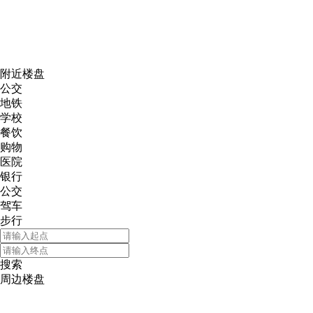
网易新
附近楼盘
公交
地铁
学校
餐饮
购物
医院
银行
公交
驾车
步行
搜索
周边楼盘