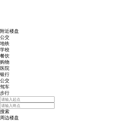
网易新
附近楼盘
公交
地铁
学校
餐饮
购物
医院
银行
公交
驾车
步行
搜索
周边楼盘