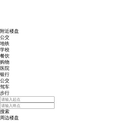
网易新
附近楼盘
公交
地铁
学校
餐饮
购物
医院
银行
公交
驾车
步行
搜索
周边楼盘