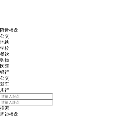
网易新
附近楼盘
公交
地铁
学校
餐饮
购物
医院
银行
公交
驾车
步行
搜索
周边楼盘