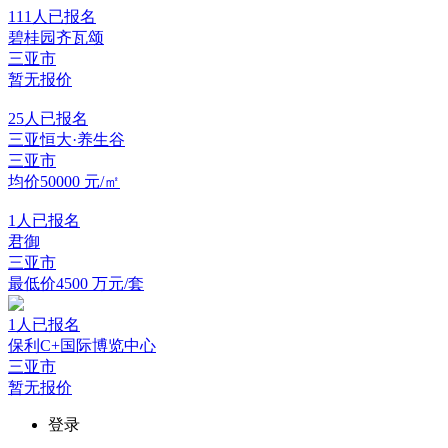
111
人已报名
碧桂园齐瓦颂
三亚市
暂无报价
25
人已报名
三亚恒大·养生谷
三亚市
均价50000
元/㎡
1
人已报名
君御
三亚市
最低价4500
万元/套
1
人已报名
保利C+国际博览中心
三亚市
暂无报价
登录