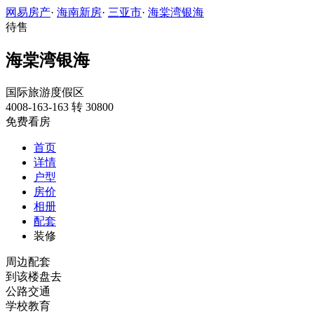
网易房产
·
海南新房
·
三亚市
·
海棠湾银海
待售
海棠湾银海
国际旅游度假区
4008-163-163 转 30800
免费看房
首页
详情
户型
房价
相册
配套
装修
周边配套
到该楼盘去
公路交通
学校教育