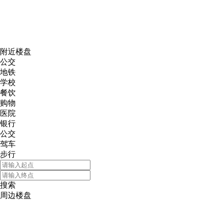
网易新
附近楼盘
公交
地铁
学校
餐饮
购物
医院
银行
公交
驾车
步行
搜索
周边楼盘