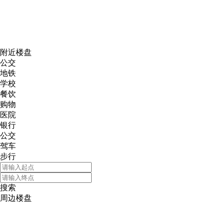
网易新
附近楼盘
公交
地铁
学校
餐饮
购物
医院
银行
公交
驾车
步行
搜索
周边楼盘