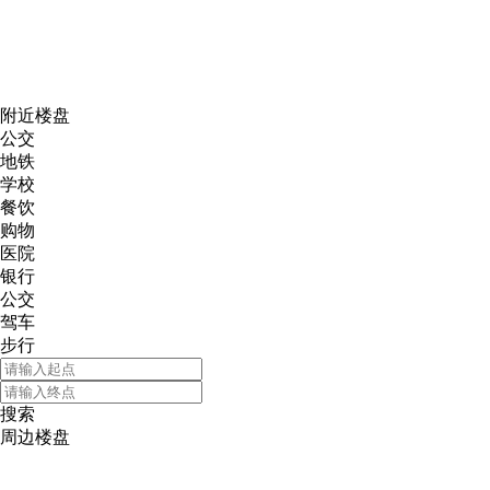
网易新
附近楼盘
公交
地铁
学校
餐饮
购物
医院
银行
公交
驾车
步行
搜索
周边楼盘