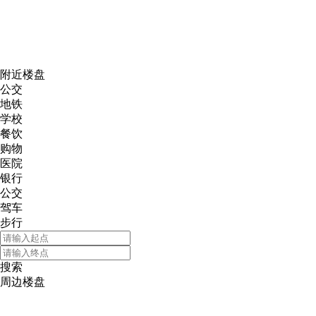
网易新
附近楼盘
公交
地铁
学校
餐饮
购物
医院
银行
公交
驾车
步行
搜索
周边楼盘