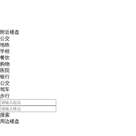
网易新
附近楼盘
公交
地铁
学校
餐饮
购物
医院
银行
公交
驾车
步行
搜索
周边楼盘