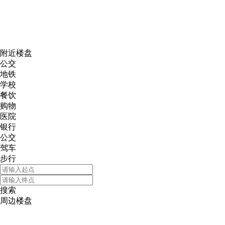
网易新
附近楼盘
公交
地铁
学校
餐饮
购物
医院
银行
公交
驾车
步行
搜索
周边楼盘