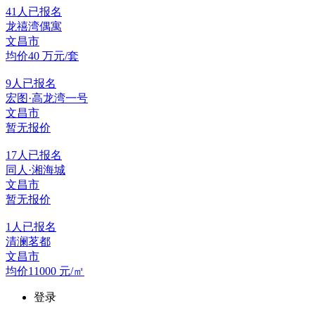
41
人已报名
龙禧湾偶寓
文昌市
均价40
万元/套
9
人已报名
宏图·高龙湾一号
文昌市
暂无报价
17
人已报名
同人·湘海城
文昌市
暂无报价
1
人已报名
清澜茗都
文昌市
均价11000
元/㎡
登录