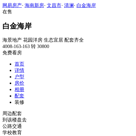
网易房产
·
海南新房
·
文昌市
·
清澜
·
白金海岸
在售
白金海岸
海景地产
花园洋房
生态宜居
配套齐全
4008-163-163 转 30800
免费看房
首页
详情
户型
房价
相册
配套
装修
周边配套
到该楼盘去
公路交通
学校教育