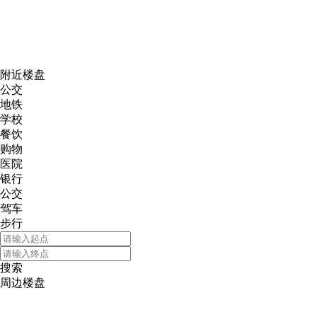
网易新
附近楼盘
公交
地铁
学校
餐饮
购物
医院
银行
公交
驾车
步行
搜索
周边楼盘