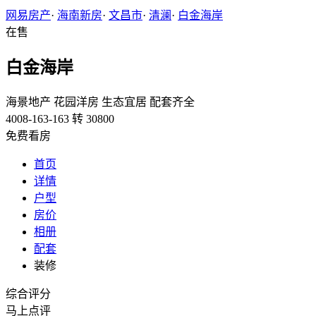
网易房产
·
海南新房
·
文昌市
·
清澜
·
白金海岸
在售
白金海岸
海景地产
花园洋房
生态宜居
配套齐全
4008-163-163 转 30800
免费看房
首页
详情
户型
房价
相册
配套
装修
综合评分
马上点评