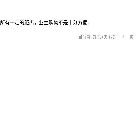
场所有一定的距离，业主购物不是十分方便。
当前第
1
页
/
共
1
页
转到
页