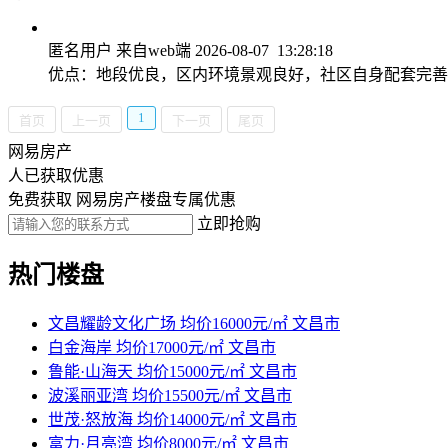
匿名用户
来自web端
2026-08-07 13:28:18
优点：地段优良，区内环境景观良好，社区自身配套完
1
首页
上一页
下一页
尾页
网易房产
人已获取优惠
免费获取 网易房产楼盘专属优惠
立即抢购
热门楼盘
文昌耀龄文化广场
均价16000元/㎡
文昌市
白金海岸
均价17000元/㎡
文昌市
鲁能·山海天
均价15000元/㎡
文昌市
波溪丽亚湾
均价15500元/㎡
文昌市
世茂·怒放海
均价14000元/㎡
文昌市
富力·月亮湾
均价8000元/㎡
文昌市