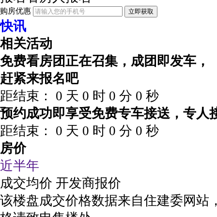
购房优惠
立即获取
快讯
相关活动
免费看房团正在召集，成团即发车，
赶紧来报名吧
距结束：
0
天
0
时
0
分
0
秒
预约成功即享受免费专车接送，专人
距结束：
0
天
0
时
0
分
0
秒
房价
近半年
成交均价
开发商报价
该楼盘成交价格数据来自住建委网站