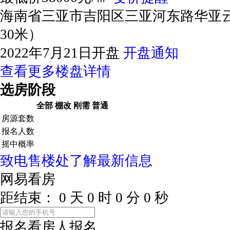
海南省三亚市吉阳区三亚河东路华亚
30米）
2022年7月21日开盘
开盘通知
查看更多楼盘详情
选房阶段
全部
棚改
刚需
普通
房源套数
报名人数
摇中概率
致电售楼处了解最新信息
网易看房
距结束：
0
天
0
时
0
分
0
秒
报名看房
人报名