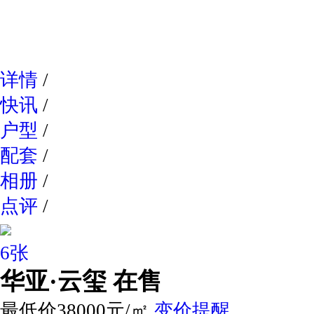
网易新
详情
/
快讯
/
户型
/
配套
/
相册
/
点评
/
6张
华亚·云玺
在售
最低价38000元/㎡
变价提醒