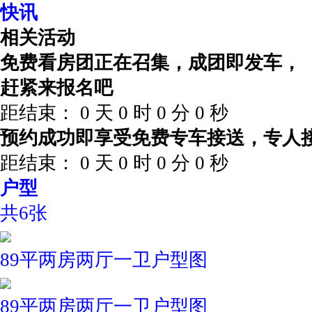
快讯
相关活动
免费看房团正在召集，成团即发车，
赶紧来报名吧
距结束：
0
天
0
时
0
分
0
秒
预约成功即享受免费专车接送，专人
距结束：
0
天
0
时
0
分
0
秒
户型
共6张
89平两房两厅一卫户型图
89平两房两厅一卫户型图