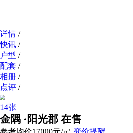
网易新
详情
/
快讯
/
户型
/
配套
/
相册
/
点评
/
14张
金隅 ·阳光郡
在售
参考均价17000元/㎡
变价提醒