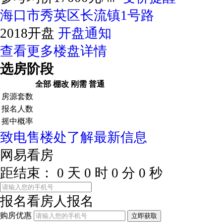
海口市秀英区长流镇1号路
2018开盘
开盘通知
查看更多楼盘详情
选房阶段
全部
棚改
刚需
普通
房源套数
报名人数
摇中概率
致电售楼处了解最新信息
网易看房
距结束：
0
天
0
时
0
分
0
秒
报名看房
人报名
购房优惠
立即获取